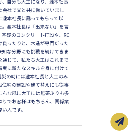
け、自分も大工になり、瀧本社長
た会社で父と共に働いていまし
に瀧本社長に誘ってもらって以
た。瀧本社長は「出来ない」を言
、基礎のコンクリート打設や、RC
け負ったりと、木造が専門だった
未知な分野にも挑戦を続けてきま
を通じて、私たち大工はこれまで
着実に新たなスキルを身に付けて
震災の時には瀧本社長と大工のみ
設住宅の建設や建て替えにも従事
こんな風に大工には無茶ぶりも多
ぶりでお客様はもちろん、関係業
厚い人です。