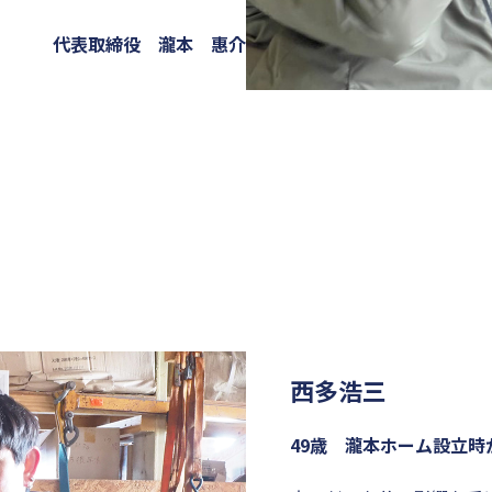
代表取締役 瀧本 惠介
西多浩三
49歳 瀧本ホーム設立時