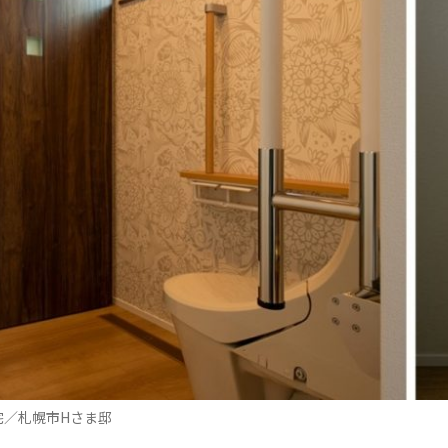
宅／札幌市Hさま邸