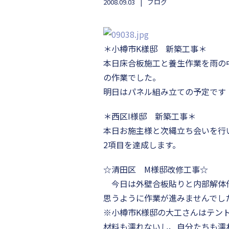
2008.09.03
ブログ
＊小樽市K樣邸 新築工事＊
本日床合板施工と養生作業を雨の
の作業でした。
明日はパネル組み立ての予定です
＊西区I様邸 新築工事＊
本日お施主様と次縄立ち会いを行
2項目を達成します。
☆清田区 M様邸改修工事☆
今日は外壁合板貼りと内部解体
思うように作業が進みませんでし
※小樽市K様邸の大工さんはテン
材料も濡れないし、自分たちも濡