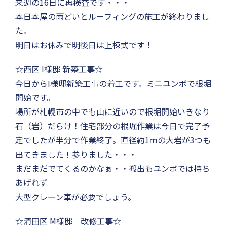
来週の16日に再検査です・・・
本日本屋の雨どいとルーフィングの施工が終わりまし
た。
明日はお休みで明後日は上棟式です！
☆西区 I様邸 新築工事☆
今日からI様邸新築工事の着工です。ミニユンボで根堀
開始です。
場所が札幌市の中でも山に近いので根堀開始いきなり
石（岩）だらけ！住宅部分の根堀作業は今日で完了予
定でしたが半分で作業終了。直径約1ｍの大岩が3つも
出てきました！参りました・・・
まだまだでてくるのかなぁ・・搬出もユンボでは持ち
あげれず
大型クレーン車が必要でしょう。
☆清田区 M様邸 改修工事☆