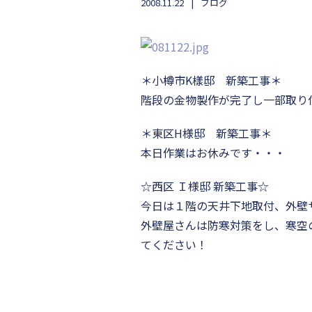
2008.11.22
ブログ
＊小樽市K樣邸 新築工事＊
階段の金物製作が完了し一部取り
＊東区H様邸 新築工事＊
本日作業はお休みです・・・
☆西区 Ｉ様邸 新築工事☆
今日は１階の天井下地取付、外壁
外壁屋さんは防寒対策をし、寒空
てください！