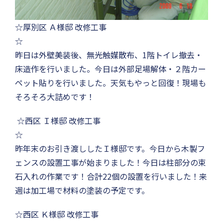
☆厚別区 Ａ様邸 改修工事
昨日は外壁美装後、無光触媒散布、1階トイレ撤去・
床造作を行いました。今日は外部足場解体・２階カー
ペット貼りを行いました。天気もやっと回復！現場も
そろそろ大詰めです！
☆西区 Ｉ様邸 改修工事
昨年末のお引き渡ししたＩ様邸です。今日から木製フ
ェンスの設置工事が始まりました！今日は柱部分の束
石入れの作業です！合計22個の設置を行いました！来
週は加工場で材料の塗装の予定です。
☆西区 Ｋ様邸 改修工事