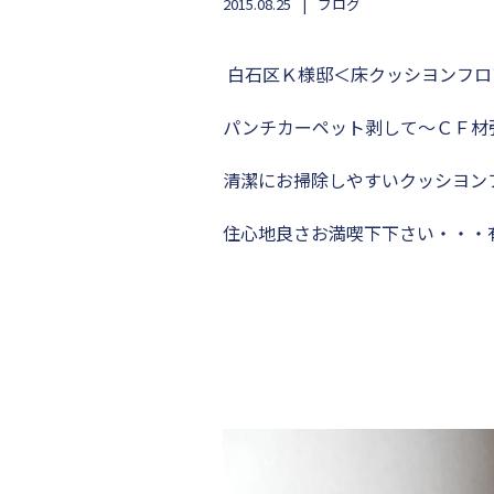
2015.08.25
ブログ
白石区Ｋ様邸＜床クッシヨンフロ
パンチカーペット剥して～ＣＦ材
清潔にお掃除しやすいクッシヨン
住心地良さお満喫下下さい・・・