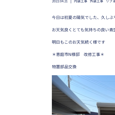
2022.04.21
内装工事
外装工事
リフ
今日は初夏の陽気でした、久しぶ
お天気良くとても気持ちの良い青
明日もこのお天気続く様です
＊恵庭市N様邸 改修工事＊
物置部品交換