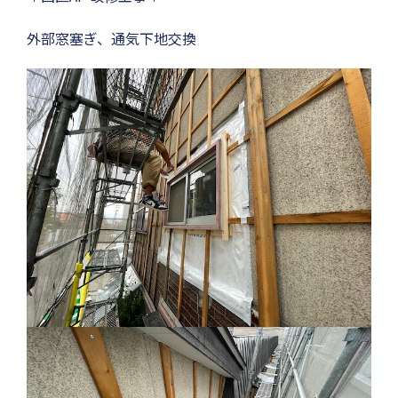
外部窓塞ぎ、通気下地交換