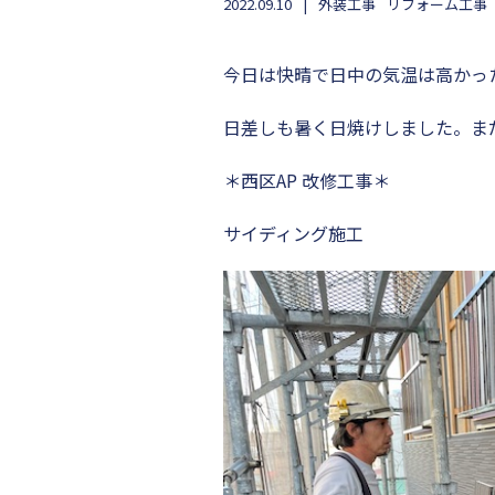
2022.09.10
外装工事
リフォーム工事
今日は快晴で日中の気温は高かっ
日差しも暑く日焼けしました。ま
＊西区AP 改修工事＊
サイディング施工