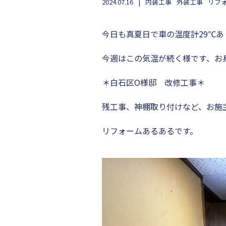
2024.07.16
内装工事
外装工事
リフ
今日も真夏日で車の温度計29℃
今週はこの気温が続く様です、お
＊白石区O様邸 改修工事＊
残工事、神棚取り付けなど、お施
リフォームあるあるです。